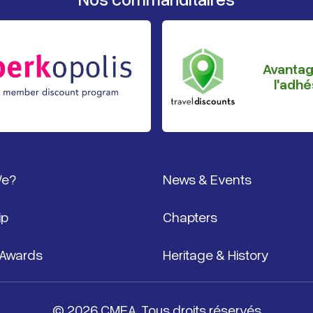
Avanta
l'adhé
page
We?
News & Events
ip
Chapters
 Awards
Heritage & History
© 2026 CMEA. Tous droits réservés