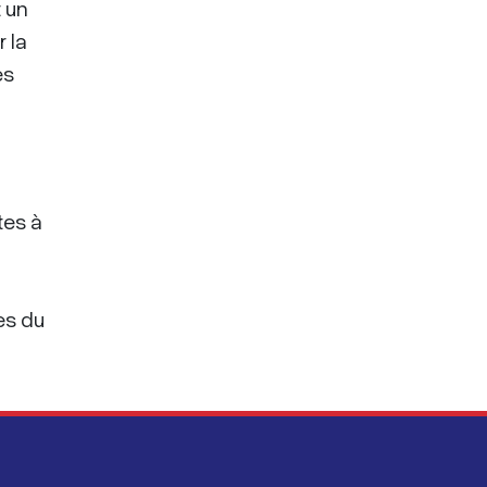
t un
r la
es
tes à
es du