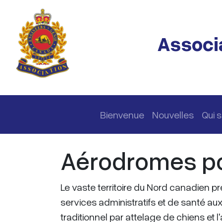
Passer au contenu principal
Associa
Navigation principale
Bienvenue
Nouvelles
Qui
Aérodromes po
Le vaste territoire du Nord canadien p
services administratifs et de santé a
traditionnel par attelage de chiens et