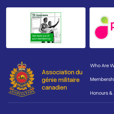
Pied de 
Who Are 
Association du
génie militaire
Membersh
canadien
Honours &