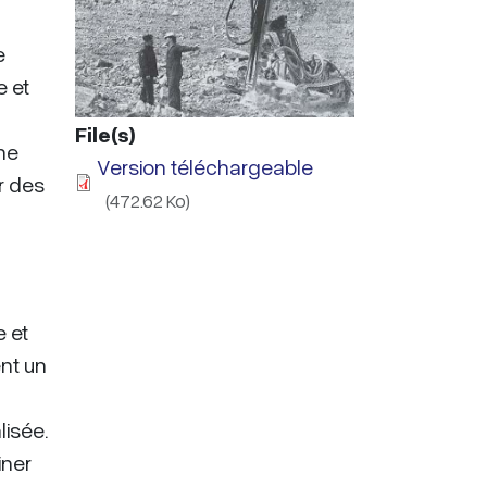
e
e et
File(s)
ne
Version téléchargeable
ir des
(472.62 Ko)
e et
nt un
lisée.
iner