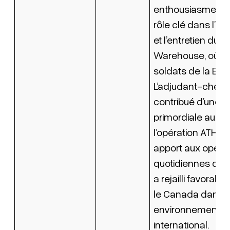
enthousiasme ont
rôle clé dans l’or
et l’entretien du 
Warehouse, où vi
soldats de la Bri
L’adjudant-chef F
contribué d’une 
primordiale au s
l’opération ATHEN
apport aux opéra
quotidiennes de l
a rejailli favorab
le Canada dans c
environnement
international.