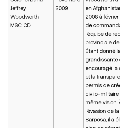
Jeffrey
2009
en Afghanistan de
Woodworth
2008 à février 200
MSC, CD
de commandant
l’équipe de recon
provinciale de Ka
Étant donné la p
grandissante de civ
encouragé la coo
et la transparence
permis de créer 
civilo-militaire un
même vision. À la
l’évasion de la pr
Sarposa, il a élab
plan de sécurité