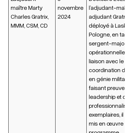
maître Marty
novembre
l’adjudant-maître,
Charles Gratrix,
2024
adjudant Gratrix 
MMM, CSM, CD
déployé à Lask, e
Pologne, en tant 
sergent-major de
opérationnelle et
liaison avec le C
coordination de l’
en génie militaire.
faisant preuve d’
leadership et d’u
professionnalism
exemplaires, il a 
mis en œuvre un
programme