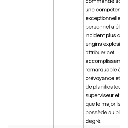
commandé son un
une compétence
exceptionnelle. S
personnel a élim
incident plus de 
engins explosifs. I
attribuer cet
accomplissemen
remarquable à la
prévoyance et aux
de planificateur, 
superviseur et de
que le major Isab
possède au plus 
degré.