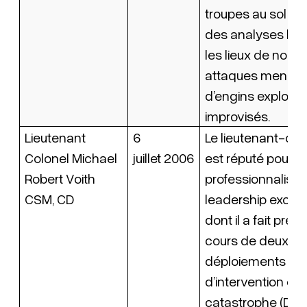
troupes au sol et
des analyses légi
les lieux de nom
attaques menées 
d’engins explosif
improvisés.
Lieutenant
6
Le lieutenant-col
Colonel Michael
juillet 2006
est réputé pour le
Robert Voith
professionnalisme
CSM, CD
leadership excep
dont il a fait preu
cours de deux
déploiements de 
d’intervention en
catastrophe (DART