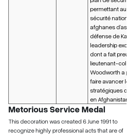
permettant aux f
sécurité national
afghanes d’assur
défense de Kanda
leadership excep
dont a fait preuve
lieutenant-colone
Woodworth a per
faire avancer les i
stratégiques du
en Afghanistan.
Metorious Service Medal
This decoration was created 6 June 1991 to
recognize highly professional acts that are of