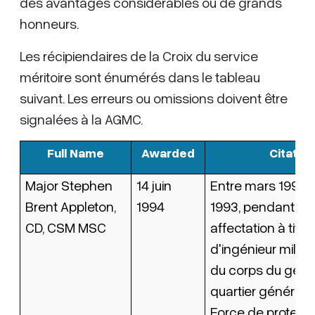
des avantages considérables ou de grands
honneurs.
Les récipiendaires de la Croix du service
méritoire sont énumérés dans le tableau
suivant. Les erreurs ou omissions doivent être
signalées à la AGMC.
Full Name
Awarded
Citation
Major Stephen
14 juin
Entre mars 1992 
Brent Appleton,
1994
1993, pendant so
CD, CSM MSC
affectation à titre
d'ingénieur milita
du corps du géni
quartier général d
Force de protect