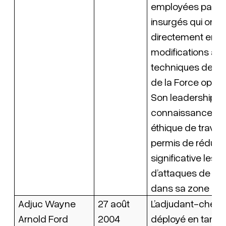
employées par le
insurgés qui ont
directement entr
modifications au
techniques de r
de la Force opéra
Son leadership, s
connaissances e
éthique de travail
permis de réduir
significative les
d’attaques de ce
dans sa zone d’o
Adjuc Wayne
27 août
L’adjudant-chef F
Arnold Ford
2004
déployé en tant 