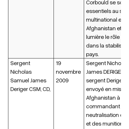
Corbould se sont
essentiels au su
multinational en
Afghanistan et on
lumière le rôle d
dans la stabilisat
pays.
Sergent
19
Sergent Nichola
Nicholas
novembre
James DERIGER, 
Samuel James
2009
sergent Deriger a
Deriger CSM, CD,
envoyé en missio
Afghanistan à titr
commandant de 
neutralisation des
et des munitions 