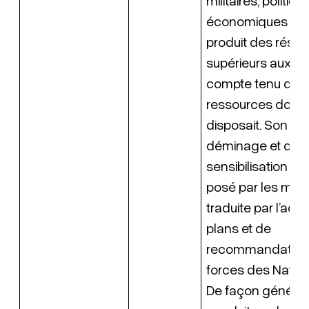
militaires, politiqu
économiques qui
produit des résul
supérieurs aux at
compte tenu des
ressources dont i
disposait. Son ex
déminage et dans
sensibilisation a
posé par les mine
traduite par l’ado
plans et de
recommandations
forces des Nation
De façon général