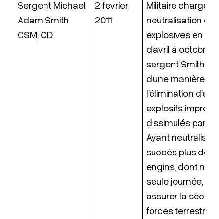
Sergent Michael
2 fevrier
Militaire chargé d
Adam Smith
2011
neutralisation de
CSM, CD
explosives en Afg
d’avril à octobre 2
sergent Smith a 
d’une manière im
l’élimination d’en
explosifs improvi
dissimulés par l’
Ayant neutralisé 
succès plus de 9
engins, dont neuf
seule journée, il a
assurer la sécuri
forces terrestres. 