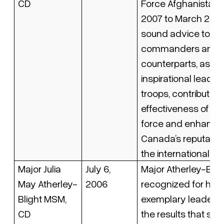
CD
Force Afghanistan, 
2007 to March 2008
sound advice to se
commanders and co
counterparts, as wel
inspirational leaders
troops, contributed 
effectiveness of th
force and enhanc
Canada’s reputation
the international coa
Major Julia
July 6,
Major Atherley-Bligh
May Atherley-
2006
recognized for her
Blight MSM,
exemplary leadersh
CD
the results that sh