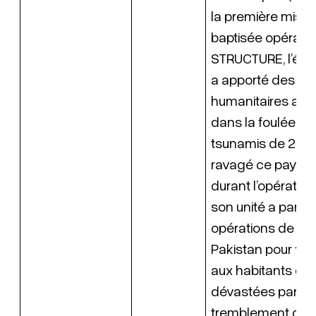
la première missi
baptisée opérati
STRUCTURE, l’équ
a apporté des se
humanitaires au S
dans la foulée de
tsunamis de 2004
ravagé ce pays. E
durant l’opératio
son unité a partic
opérations de se
Pakistan pour ven
aux habitants de
dévastées par un
tremblement de te