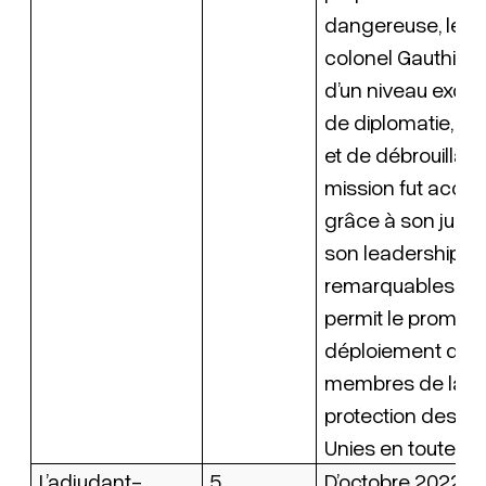
dangereuse, le li
colonel Gauthier f
d’un niveau excep
de diplomatie, de
et de débrouillard
mission fut acco
grâce à son juge
son leadership
remarquables, ce
permit le prompt
déploiement des 
membres de la F
protection des Na
Unies en toute séc
L’adjudant-
5
D’octobre 2022 à a