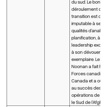
du sud. Le bon
déroulement de c
transition est di
imputable à ses 
qualités d’analys
planification, à so
leadership except
à son dévoueme
exemplaire. Le co
Noonan a fait ho
Forces canadienn
Canada et a ouver
au succès des au
opérations de l’
le Sud de l’Afghan