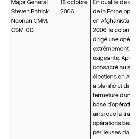
Major General
18 octobre
En qualité de c
Steven Patrick
2006
de la Force opéra
Noonan CMM,
en Afghanistan e
CSM, CD
2006, le colonel
dirigé une opérat
extrêmement com
exigeante. Après s
consacré au sout
élections en Afgha
a planifié et dirigé
fermeture d’une 
base d’opération
ainsi que la trans
opérations beauc
périlleuses dans 