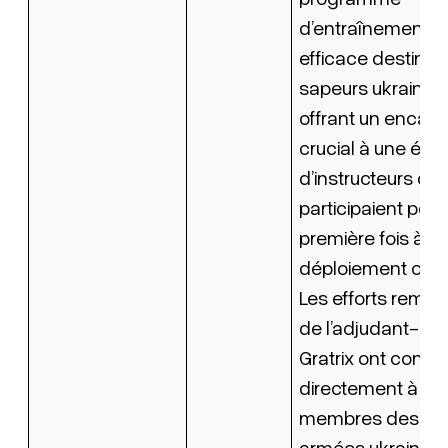
d’entraînement t
efficace destiné 
sapeurs ukrainien
offrant un encad
crucial à une équ
d’instructeurs qui
participaient pou
première fois à u
déploiement opér
Les efforts rema
de l’adjudant-maî
Gratrix ont contri
directement à la 
membres des Fo
armées ukrainienn