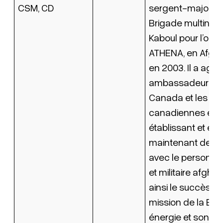
CSM, CD
sergent-major de
Brigade multinati
Kaboul pour l’opér
ATHENA, en Afgha
en 2003. Il a agi
ambassadeur pou
Canada et les Fo
canadiennes en
établissant et en
maintenant des li
avec le personnel
et militaire afgha
ainsi le succès de
mission de la Bri
énergie et son