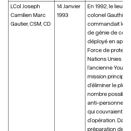
LCol Joseph
14 Janvier
En 1992, le lieute
Camilien Marc
1993
colonel Gauthier
Gautier, CSM, CD
commandait le R
de génie de com
déployé en appui 
Force de protect
Nations Unies da
l’ancienne Yougos
mission principale
d’éliminer le plus
nombre possible
anti-personnel et
qui couvraient le 
d’opération. Dans 
préparation de ce