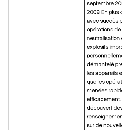
septembre 2008 
2009. En plus d’av
avec succès plus
opérations de
neutralisation de 
explosifs improvisé
personnellement
démantelé presq
les appareils et a 
que les opération
menées rapideme
efficacement. Il a
découvert des
renseignements c
sur de nouvelles 