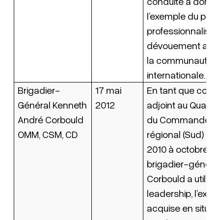
conduite a donn
l’exemple du plus
professionnalism
dévouement au s
la communauté
internationale.
Brigadier-
17 mai
En tant que co
Général Kenneth
2012
adjoint au Quartie
André Corbould
du Commandem
OMM, CSM, CD
régional (Sud) d’
2010 à octobre 201
brigadier-généra
Corbould a utilisé
leadership, l’expé
acquise en situat