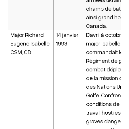
champ de bataille
ainsi grand honn
Canada.
Major Richard
14 janvier
D’avril à octobre 1
Eugene Isabelle
1993
major Isabelle
CSM, CD
commandait le 1e
Régiment de gén
combat déployé à
de la mission d’o
des Nations Unie
Golfe. Confronté 
conditions de vie
travail hostiles et
graves dangers, il