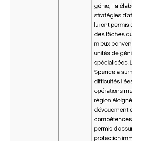
génie, il a élabor
stratégies d’attén
lui ont permis d’e
des tâches qui au
mieux convenu à
unités de génie
spécialisées. Le 
Spence a surmon
difficultés liées a
opérations mené
région éloignée. 
dévouement et s
compétences lui 
permis d’assurer 
protection imméd