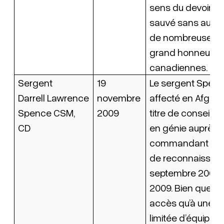
sens du devoir ind
sauvé sans aucu
de nombreuses vie
grand honneur a
canadiennes.
Sergent
19
Le sergent Spenc
Darrell Lawrence
novembre
affecté en Afghan
Spence CSM,
2009
titre de conseiller
CD
en génie auprès 
commandant d’e
de reconnaissan
septembre 2008 à
2009. Bien que n’
accès qu’à une
limitée d’équipe