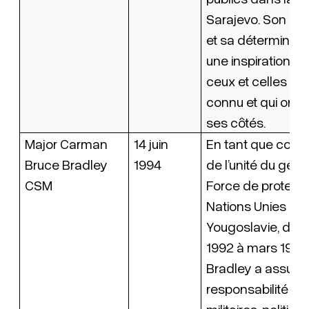
Sarajevo. Son e
et sa déterminati
une inspiration po
ceux et celles qui 
connu et qui ont tr
ses côtés.
Major Carman
14 juin
En tant que co
Bruce Bradley
1994
de l’unité du géni
CSM
Force de protect
Nations Unies dan
Yougoslavie, de 
1992 à mars 1993,
Bradley a assumé
responsabilité d’a