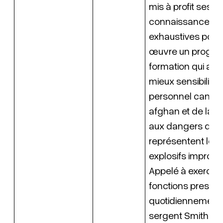
mis à profit ses
connaissances
exhaustives pour
œuvre un progr
formation qui a p
mieux sensibiliser
personnel canadi
afghan et de la co
aux dangers que
représentent les
explosifs improvi
Appelé à exercer
fonctions presqu
quotidiennement,
sergent Smith a, 