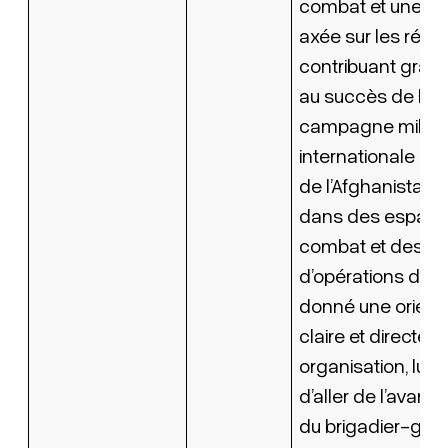
combat et une a
axée sur les résul
contribuant gra
au succès de la
campagne militai
internationale da
de l’Afghanistan. 
dans des espace
combat et des li
d’opérations diversi
donné une orient
claire et directe à
organisation, lui 
d’aller de l’avant. 
du brigadier-gén