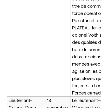
titre de command
force opérationne
Pakistan et de l’o
PLATEAU, le lieut
colonel Voith a 
des qualités de 
hors du commun, 
deux missions ont
menées avec succ
agi selon les prin
plus élevés qui fo
toujours la fierté 
Forces canadien
Lieutenant-
19
Le lieutenant-col
Colonel Dana
novembre
Woodworth a été 