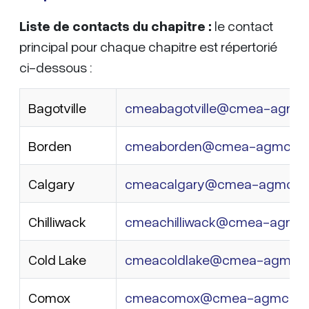
Liste de contacts du chapitre :
le contact
principal pour chaque chapitre est répertorié
ci-dessous :
Bagotville
cmeabagotville@cmea-agmc.
Borden
cmeaborden@cmea-agmc.ca
Calgary
cmeacalgary@cmea-agmc.c
Chilliwack
cmeachilliwack@cmea-agmc.
Cold Lake
cmeacoldlake@cmea-agmc.c
Comox
cmeacomox@cmea-agmc.ca