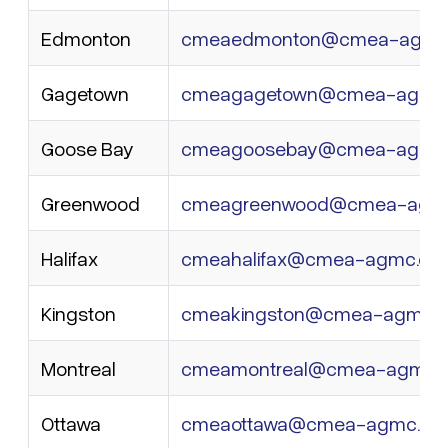
Edmonton
cmeaedmonton@cmea-agmc
Gagetown
cmeagagetown@cmea-agmc.
Goose Bay
cmeagoosebay@cmea-agmc.
Greenwood
cmeagreenwood@cmea-agmc
Halifax
cmeahalifax@cmea-agmc.ca
Kingston
cmeakingston@cmea-agmc.c
Montreal
cmeamontreal@cmea-agmc.
Ottawa
cmeaottawa@cmea-agmc.ca