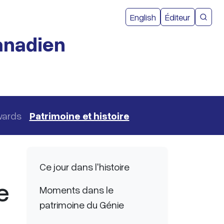
Menu du com
English
Éditeur
Reche
canadien
wards
Patrimoine et histoire
Navigation principale
Ce jour dans l'histoire
e
Moments dans le
patrimoine du Génie