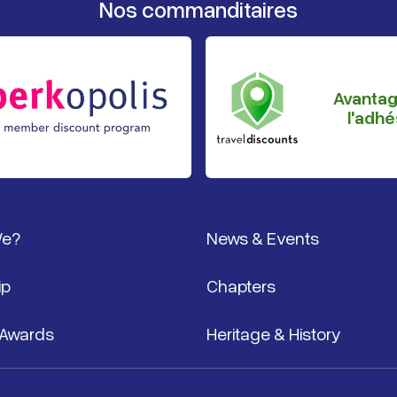
Nos commanditaires
Avanta
l'adhé
page
We?
News & Events
ip
Chapters
 Awards
Heritage & History