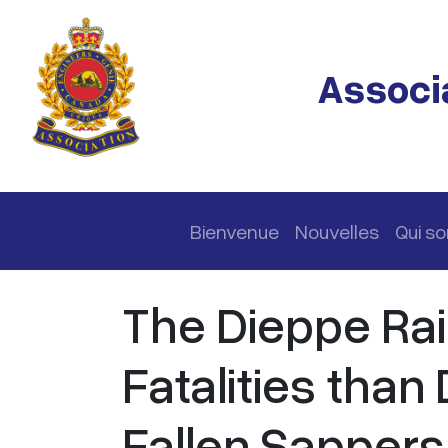
Passer au contenu principal
Associa
Navigation principale
Bienvenue
Nouvelles
Qui s
The Dieppe Ra
Fatalities than
Fallen Sappers