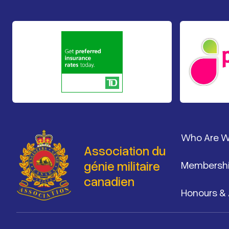
Pied de 
Who Are 
Association du
génie militaire
Membersh
canadien
Honours &