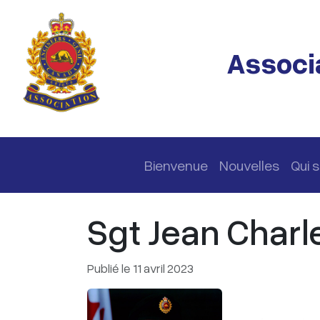
Passer au contenu principal
Associa
Navigation principale
Bienvenue
Nouvelles
Qui
Sgt Jean Charl
Publié le 11 avril 2023