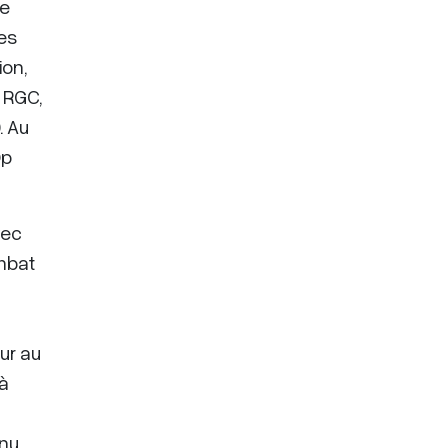
de
des
ion,
RGC,
. Au
Op
vec
mbat
u
ur au
 à
nnu