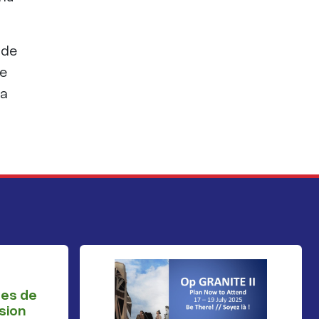
 de
le
la
ges de
sion