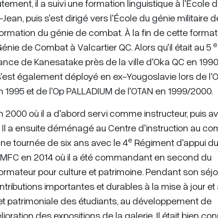
tement, il a suivi une formation linguistique à l'École 
n, puis s'est dirigé vers l'École du génie militaire 
rmation du génie de combat. À la fin de cette format
e
nie de Combat à Valcartier QC. Alors qu'il était au 5
tance de Kanesatake près de la ville d'Oka QC en 1990
 s'est également déployé en ex-Yougoslavie lors de l'
 1995 et de l'Op PALLADIUM de l'OTAN en 1999/2000.
n 2000 où il a d'abord servi comme instructeur, puis a
Il a ensuite déménagé au Centre d'instruction au co
e
e tournée de six ans avec le 4
Régiment d'appui d
'ÉGMFC en 2014 où il a été commandant en second du
formateur pour culture et patrimoine. Pendant son séjo
ibutions importantes et durables à la mise à jour et
le et patrimoniale des étudiants, au développement de
oration des expositions de la galerie. Il était bien co