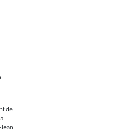
D
nt de
 a
-Jean