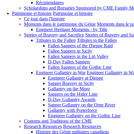
Récipiendaires
Scholarships and Bursaries Sponsored by CME Family 
Patrimoine et histoire
Patrimoine et histoire
Ce jour dans l'histoire
Moments dans le patrimoine du Génie
Moments dans le pa
Engineer Heritage Moments - by Title
Stories of Bravery and Sacrifice
Stories of Bravery and Sa
Tributes to the Fallen
Tributes to the Fallen
Fallen Sappers of the Dieppe Raid
Fallen Sappers in Sicily
Fallen Sappers in the Liri Valley
D-Day Fallen Sappers
Fallen Sappers of the Gothic Line
Engineer Gallantry in War
Engineer Gallantry in W
Engineer Gallantry at Dieppe
Sapper Bravery in Sicily
Gallantry on the Moro
Sappers on the Hitler Line
D-Day Gallantry Awards
Sapper Gallantry on the Orne River
Gallantry with Porterforce
Engineer Gallantry on the Gothic Line
Customs and Traditions of the CME
Research Resources
Research Resources
Histoire des Génie militaires canadiens