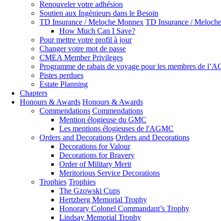
Renouveler votre adhésion
Soutien aux Ingénieurs dans le Besoin
TD Insurance / Meloche Monnex
TD Insurance / Meloch
How Much Can I Save?
Pour mettre votre profil à jour
Changer votre mot de passe
CMEA Member Privileges
Programme de rabais de voyage pour les membres de l
Pistes perdues
Estate Planning
Chapters
Honours & Awards
Honours & Awards
Commendations
Commendations
Mention élogieuse du GMC
Les mentions élogieuses de l'AGMC
Orders and Decorations
Orders and Decorations
Decorations for Valour
Decorations for Bravery
Order of Military Merit
Meritorious Service Decorations
Trophies
Trophies
The Gzowski Cups
Hertzberg Memorial Trophy
Honorary Colonel Commandant’s Trophy
Lindsay Memorial Trophy