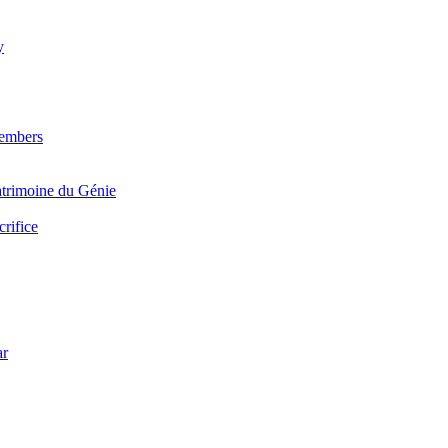
y
Members
trimoine du Génie
crifice
ar