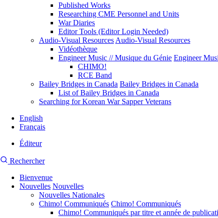
Published Works
Researching CME Personnel and Units
War Diaries
Editor Tools (Editor Login Needed)
Audio-Visual Resources
Audio-Visual Resources
Vidéothèque
Engineer Music // Musique du Génie
Engineer Musi
CHIMO!
RCE Band
Bailey Bridges in Canada
Bailey Bridges in Canada
List of Bailey Bridges in Canada
Searching for Korean War Sapper Veterans
English
Français
Éditeur
Menu
Recherche
Rechercher
du
du
compte
de
Bienvenue
site
l'utilisateur
Nouvelles
CMEA
Nouvelles
Navigation
Nouvelles Nationales
principale
Chimo! Communiqués
Chimo! Communiqués
Chimo! Communiqués par titre et année de publicat