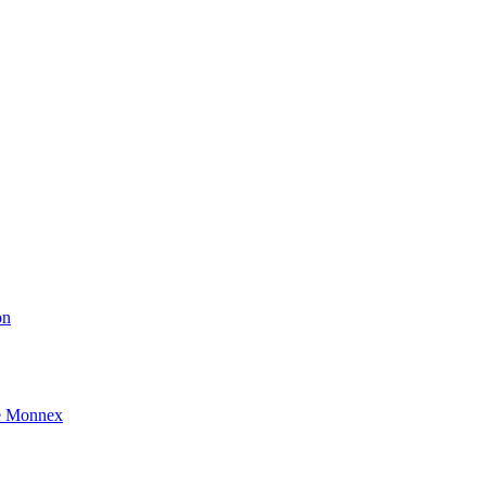
on
e Monnex