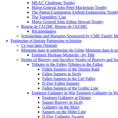
MEAC Challenge Trophy
Major-General John Peter Mackenzie Trophy
The Patton-Cunnington Airfield Engineering Troph
The Tunnellers’ Cup
Major General John Arthur Stewart Trophy
Bourse de l'AGMC
Bourse de l'AGMC
Récipiendaires
Scholarships and Bursaries Sponsored by CME Family 
Patrimoine et histoire
Patrimoine et histoire
Ce jour dans l'histoire
Moments dans le patrimoine du Génie
Moments dans le pa
Engineer Heritage Moments - by Title
Stories of Bravery and Sacrifice
Stories of Bravery and Sa
Tributes to the Fallen
Tributes to the Fallen
Fallen Sappers of the Dieppe Raid
Fallen Sappers in Sicily
Fallen Sappers in the Liri Valley
D-Day Fallen Sappers
Fallen Sappers of the Gothic Line
Engineer Gallantry in War
Engineer Gallantry in W
Engineer Gallantry at Dieppe
Sapper Bravery in Sicily
Gallantry on the Moro
Sappers on the Hitler Line
D-Day Gallantry Awards