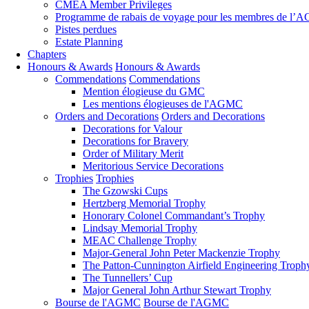
CMEA Member Privileges
Programme de rabais de voyage pour les membres de l
Pistes perdues
Estate Planning
Chapters
Honours & Awards
Honours & Awards
Commendations
Commendations
Mention élogieuse du GMC
Les mentions élogieuses de l'AGMC
Orders and Decorations
Orders and Decorations
Decorations for Valour
Decorations for Bravery
Order of Military Merit
Meritorious Service Decorations
Trophies
Trophies
The Gzowski Cups
Hertzberg Memorial Trophy
Honorary Colonel Commandant’s Trophy
Lindsay Memorial Trophy
MEAC Challenge Trophy
Major-General John Peter Mackenzie Trophy
The Patton-Cunnington Airfield Engineering Troph
The Tunnellers’ Cup
Major General John Arthur Stewart Trophy
Bourse de l'AGMC
Bourse de l'AGMC