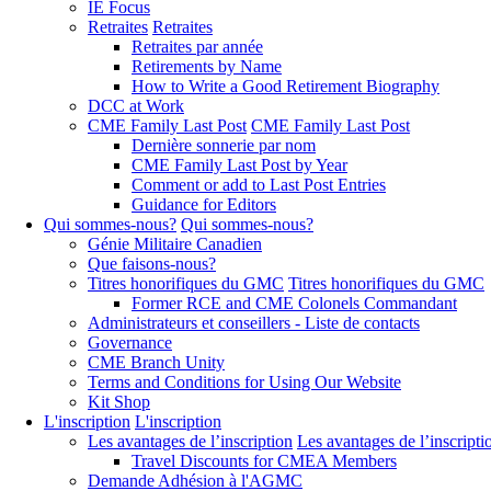
IE Focus
Retraites
Retraites
Retraites par année
Retirements by Name
How to Write a Good Retirement Biography
DCC at Work
CME Family Last Post
CME Family Last Post
Dernière sonnerie par nom
CME Family Last Post by Year
Comment or add to Last Post Entries
Guidance for Editors
Qui sommes-nous?
Qui sommes-nous?
Génie Militaire Canadien
Que faisons-nous?
Titres honorifiques du GMC
Titres honorifiques du GMC
Former RCE and CME Colonels Commandant
Administrateurs et conseillers - Liste de contacts
Governance
CME Branch Unity
Terms and Conditions for Using Our Website
Kit Shop
L'inscription
L'inscription
Les avantages de l’inscription
Les avantages de l’inscripti
Travel Discounts for CMEA Members
Demande Adhésion à l'AGMC