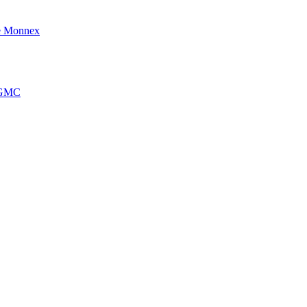
e Monnex
’AGMC