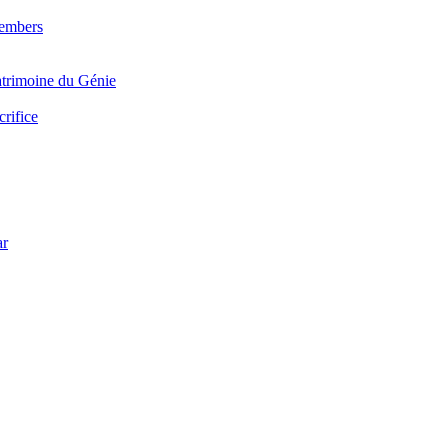
Members
trimoine du Génie
crifice
ar