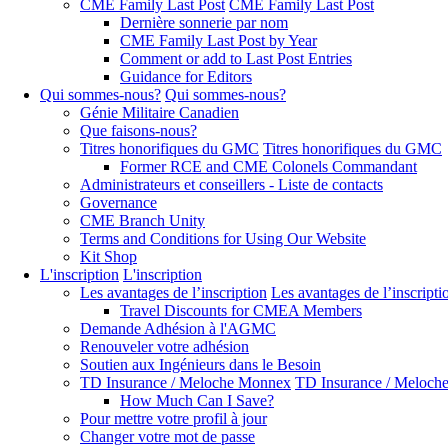
CME Family Last Post
CME Family Last Post
Dernière sonnerie par nom
CME Family Last Post by Year
Comment or add to Last Post Entries
Guidance for Editors
Qui sommes-nous?
Qui sommes-nous?
Génie Militaire Canadien
Que faisons-nous?
Titres honorifiques du GMC
Titres honorifiques du GMC
Former RCE and CME Colonels Commandant
Administrateurs et conseillers - Liste de contacts
Governance
CME Branch Unity
Terms and Conditions for Using Our Website
Kit Shop
L'inscription
L'inscription
Les avantages de l’inscription
Les avantages de l’inscripti
Travel Discounts for CMEA Members
Demande Adhésion à l'AGMC
Renouveler votre adhésion
Soutien aux Ingénieurs dans le Besoin
TD Insurance / Meloche Monnex
TD Insurance / Meloch
How Much Can I Save?
Pour mettre votre profil à jour
Changer votre mot de passe