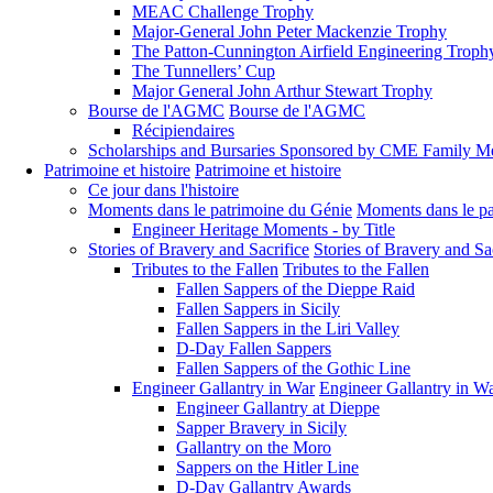
MEAC Challenge Trophy
Major-General John Peter Mackenzie Trophy
The Patton-Cunnington Airfield Engineering Troph
The Tunnellers’ Cup
Major General John Arthur Stewart Trophy
Bourse de l'AGMC
Bourse de l'AGMC
Récipiendaires
Scholarships and Bursaries Sponsored by CME Family 
Patrimoine et histoire
Patrimoine et histoire
Ce jour dans l'histoire
Moments dans le patrimoine du Génie
Moments dans le pa
Engineer Heritage Moments - by Title
Stories of Bravery and Sacrifice
Stories of Bravery and Sa
Tributes to the Fallen
Tributes to the Fallen
Fallen Sappers of the Dieppe Raid
Fallen Sappers in Sicily
Fallen Sappers in the Liri Valley
D-Day Fallen Sappers
Fallen Sappers of the Gothic Line
Engineer Gallantry in War
Engineer Gallantry in W
Engineer Gallantry at Dieppe
Sapper Bravery in Sicily
Gallantry on the Moro
Sappers on the Hitler Line
D-Day Gallantry Awards