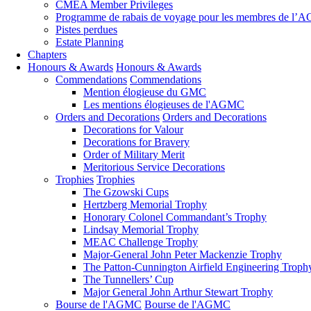
CMEA Member Privileges
Programme de rabais de voyage pour les membres de l
Pistes perdues
Estate Planning
Chapters
Honours & Awards
Honours & Awards
Commendations
Commendations
Mention élogieuse du GMC
Les mentions élogieuses de l'AGMC
Orders and Decorations
Orders and Decorations
Decorations for Valour
Decorations for Bravery
Order of Military Merit
Meritorious Service Decorations
Trophies
Trophies
The Gzowski Cups
Hertzberg Memorial Trophy
Honorary Colonel Commandant’s Trophy
Lindsay Memorial Trophy
MEAC Challenge Trophy
Major-General John Peter Mackenzie Trophy
The Patton-Cunnington Airfield Engineering Troph
The Tunnellers’ Cup
Major General John Arthur Stewart Trophy
Bourse de l'AGMC
Bourse de l'AGMC