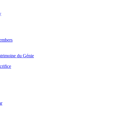
y
Members
trimoine du Génie
crifice
ar