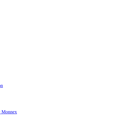
on
e Monnex