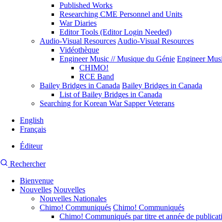
Published Works
Researching CME Personnel and Units
War Diaries
Editor Tools (Editor Login Needed)
Audio-Visual Resources
Audio-Visual Resources
Vidéothèque
Engineer Music // Musique du Génie
Engineer Musi
CHIMO!
RCE Band
Bailey Bridges in Canada
Bailey Bridges in Canada
List of Bailey Bridges in Canada
Searching for Korean War Sapper Veterans
English
Français
Éditeur
Menu
Recherche
Rechercher
du
du
compte
de
Bienvenue
site
l'utilisateur
Nouvelles
CMEA
Nouvelles
Navigation
Nouvelles Nationales
principale
Chimo! Communiqués
Chimo! Communiqués
Chimo! Communiqués par titre et année de publicat