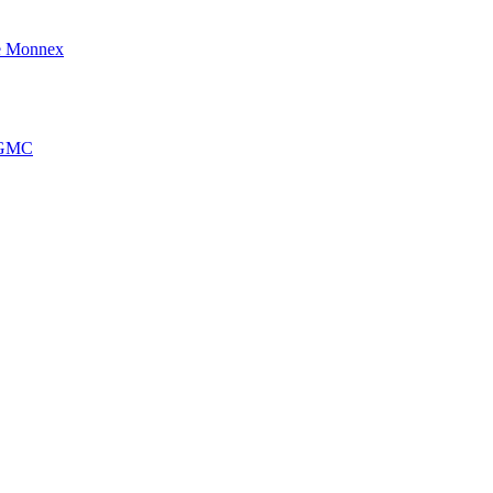
e Monnex
’AGMC