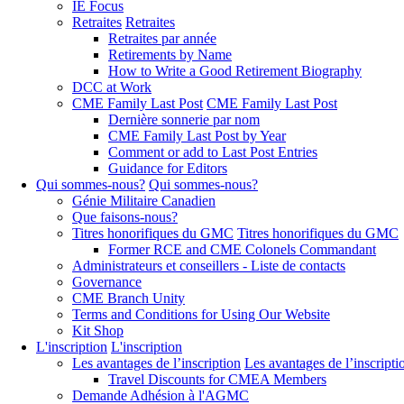
IE Focus
Retraites
Retraites
Retraites par année
Retirements by Name
How to Write a Good Retirement Biography
DCC at Work
CME Family Last Post
CME Family Last Post
Dernière sonnerie par nom
CME Family Last Post by Year
Comment or add to Last Post Entries
Guidance for Editors
Qui sommes-nous?
Qui sommes-nous?
Génie Militaire Canadien
Que faisons-nous?
Titres honorifiques du GMC
Titres honorifiques du GMC
Former RCE and CME Colonels Commandant
Administrateurs et conseillers - Liste de contacts
Governance
CME Branch Unity
Terms and Conditions for Using Our Website
Kit Shop
L'inscription
L'inscription
Les avantages de l’inscription
Les avantages de l’inscripti
Travel Discounts for CMEA Members
Demande Adhésion à l'AGMC