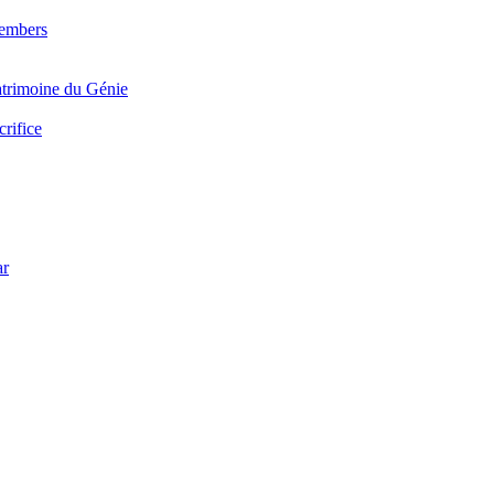
Members
trimoine du Génie
crifice
ar