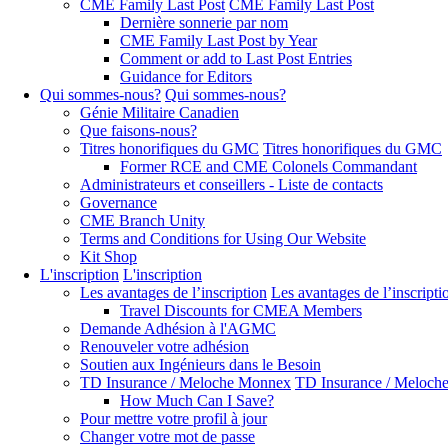
CME Family Last Post
CME Family Last Post
Dernière sonnerie par nom
CME Family Last Post by Year
Comment or add to Last Post Entries
Guidance for Editors
Qui sommes-nous?
Qui sommes-nous?
Génie Militaire Canadien
Que faisons-nous?
Titres honorifiques du GMC
Titres honorifiques du GMC
Former RCE and CME Colonels Commandant
Administrateurs et conseillers - Liste de contacts
Governance
CME Branch Unity
Terms and Conditions for Using Our Website
Kit Shop
L'inscription
L'inscription
Les avantages de l’inscription
Les avantages de l’inscripti
Travel Discounts for CMEA Members
Demande Adhésion à l'AGMC
Renouveler votre adhésion
Soutien aux Ingénieurs dans le Besoin
TD Insurance / Meloche Monnex
TD Insurance / Meloch
How Much Can I Save?
Pour mettre votre profil à jour
Changer votre mot de passe