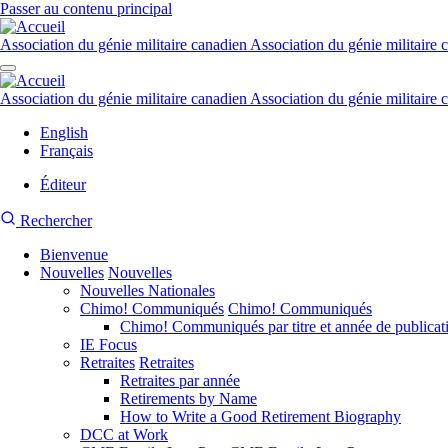
Passer au contenu principal
Association du génie militaire canadien
Association du génie militaire 
Association du génie militaire canadien
Association du génie militaire 
English
Français
Éditeur
Menu
Recherche
Rechercher
du
du
compte
de
Bienvenue
site
l'utilisateur
Nouvelles
CMEA
Nouvelles
Navigation
Nouvelles Nationales
principale
Chimo! Communiqués
Chimo! Communiqués
Chimo! Communiqués par titre et année de publicat
IE Focus
Retraites
Retraites
Retraites par année
Retirements by Name
How to Write a Good Retirement Biography
DCC at Work