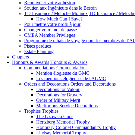
Renouveler votre adhésion
Soutien aux Ingénieurs dans le Besoin
TD Insurance / Meloche Monnex
TD Insurance / Meloch
How Much Can I Save?
Pour mettre votre profil à jour
Changer votre mot de passe
CMEA Member Privileges
Programme de rabais de voyage pour les membres de l
Pistes perdues
Estate Planning
Chapters
Honours & Awards
Honours & Awards
Commendations
Commendations
Mention élogieuse du GMC
Les mentions élogieuses de l'AGMC
Orders and Decorations
Orders and Decorations
Decorations for Valour
Decorations for Bravery
Order of Military Merit
Meritorious Service Decorations
Trophies
Trophies
The Gzowski Cups
Hertzberg Memorial Trophy
Honorary Colonel Commandant’s Trophy
Lindsay Memorial Trophy