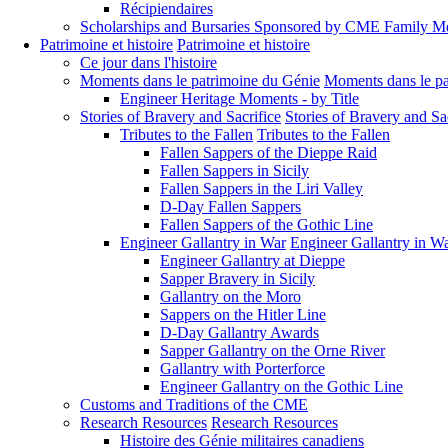
Récipiendaires
Scholarships and Bursaries Sponsored by CME Family 
Patrimoine et histoire
Patrimoine et histoire
Ce jour dans l'histoire
Moments dans le patrimoine du Génie
Moments dans le pa
Engineer Heritage Moments - by Title
Stories of Bravery and Sacrifice
Stories of Bravery and Sa
Tributes to the Fallen
Tributes to the Fallen
Fallen Sappers of the Dieppe Raid
Fallen Sappers in Sicily
Fallen Sappers in the Liri Valley
D-Day Fallen Sappers
Fallen Sappers of the Gothic Line
Engineer Gallantry in War
Engineer Gallantry in W
Engineer Gallantry at Dieppe
Sapper Bravery in Sicily
Gallantry on the Moro
Sappers on the Hitler Line
D-Day Gallantry Awards
Sapper Gallantry on the Orne River
Gallantry with Porterforce
Engineer Gallantry on the Gothic Line
Customs and Traditions of the CME
Research Resources
Research Resources
Histoire des Génie militaires canadiens