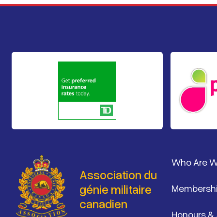
Pied de 
Who Are 
Association du
génie militaire
Membersh
canadien
Honours &