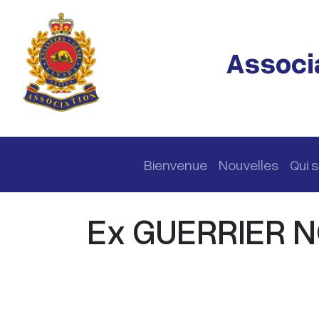
Passer au contenu principal
Associa
Navigation principale
Bienvenue
Nouvelles
Qui
Ex GUERRIER 