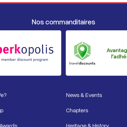
Nos commanditaires
Avanta
l'adhé
page
We?
News & Events
ip
Chapters
 Awards
Heritage & History