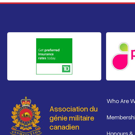
Pied de 
Who Are 
Association du
génie militaire
Membersh
canadien
Honours &