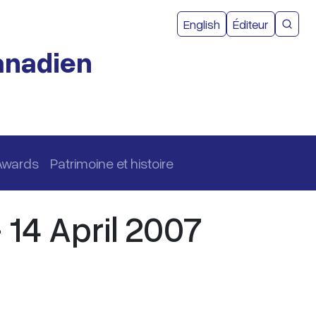
Menu du com
English
Éditeur
Reche
canadien
Awards
Patrimoine et histoire
 14 April 2007