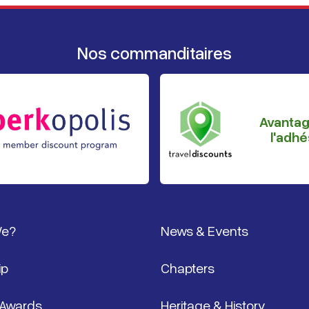
Nos commanditaires
Avanta
l'adhé
page
We?
News & Events
ip
Chapters
 Awards
Heritage & History