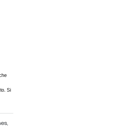
nche
to.
Si
es,