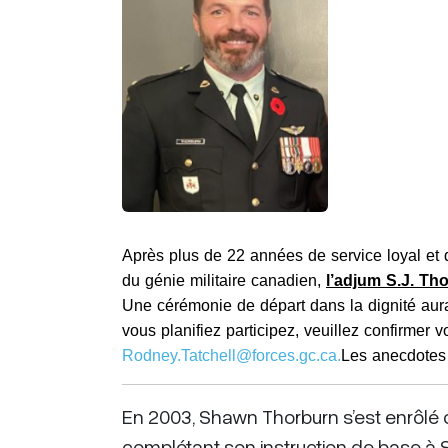
Après plus de 22 années de service loyal e
du génie militaire canadien,
l’
adjum S.J. Th
Une cérémonie de départ dans la dignité aura
vous planifiez participez, veuillez confirmer
Rodney.Tatchell@forces.gc.ca
.
Les anecdotes
En 2003, Shawn Thorburn s’est enrôl
complétant son instruction de base à S