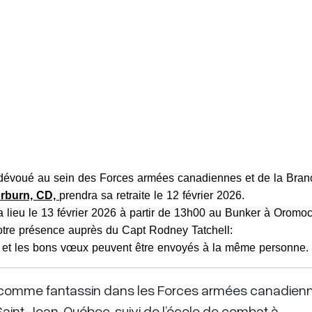
t dévoué au sein des Forces armées canadiennes et de la Bra
orburn, CD,
prendra sa retraite le 12 février 2026.
 lieu le 13 février 2026 à partir de 13h00 au Bunker à Oromoc
 votre présence auprès du Capt Rodney Tatchell:
 et les bons vœux peuvent être envoyés à la même personne.
é comme fantassin dans les Forces armées canadienn
aint-Jean, Québec, suivi de l’école de combat à