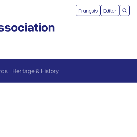
User acco
Français
Editor
CMEA 
ssociation
rds
Heritage & History