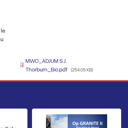
 le
au
MWO_ADJUM S.J.
Thorburn_Bio.pdf
(254.05 KB)