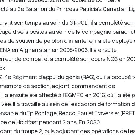
fecté au 3e Bataillon du Princess Patricia’s Canadian Li
Durant son temps au sein du 3 PPCLI, il a complété son
cupé divers postes au sein de la compagnie parachut
s de soutien de peloton d’infanterie, il a été déployé
NA en Afghanistan en 2005/2006. Il a ensuite
génieur de combat et a complété son cours NQ3 en 20
ck.
 42, 4e Régiment d’appui du génie (RAG), où il a occupé 
 de membre de section, adjoint, commandant de
l a ensuite été affecté à l’EGMFC en 2016, où il a été
ée. Il a travaillé au sein de l’escadron de formation 
sable du Tp Pontage, Recco, Eau et Traversier (PRET
upe de Holdfast pendant 2 ans. En 2020,
dant du troupe 2, puis adjudant des opérations de l’e