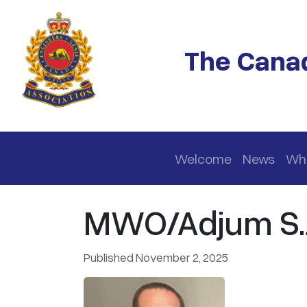
Skip to main content
The Canad
Main navigation
Welcome
News
Wh
MWO/Adjum S.J
Published November 2, 2025