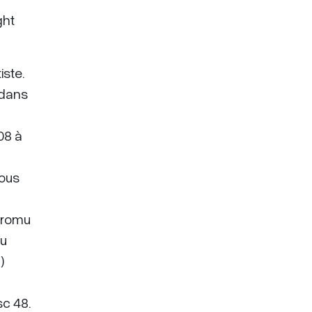
ght
iste.
 dans
08 à
tous
 promu
du
)
sc 48.