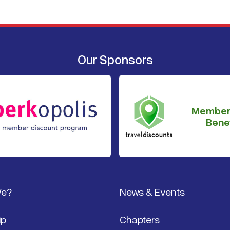
Our Sponsors
Member
Benef
We?
News & Events
ip
Chapters