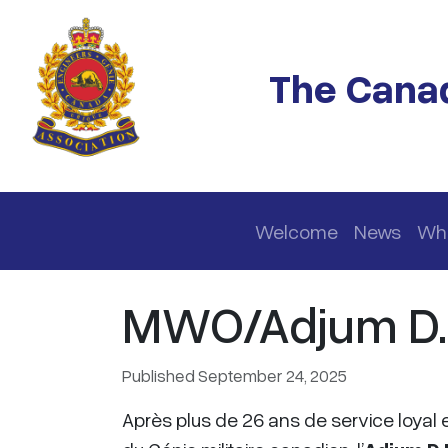
Skip to main content
The Canad
Main navigation
Welcome
News
Wh
MWO/Adjum D.M
Published September 24, 2025
Après plus de 26 ans de service loyal