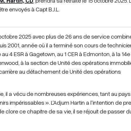
M. Hartin, CD
, prendra sa retraite le 15 octobre 2025.
être envoyés
à Capt B.J.L.
5 octobre 2025 avec plus de 26 ans de service combiné.
uis 2001, année où il a terminé son cours de technici
cté au 4 ESR à Gagetown, au 1 CER à Edmonton, à la 14e
enwood, à la section de Unité des opérations immobil
sa carrière au détachement de Unité des opérations
ie, il a vécu de nombreuses expériences, tant au pays
enirs impérissables ». L'Adjum Hartin a l'intention de p
 clore ce chapitre de sa vie, il se réjouit de passer d