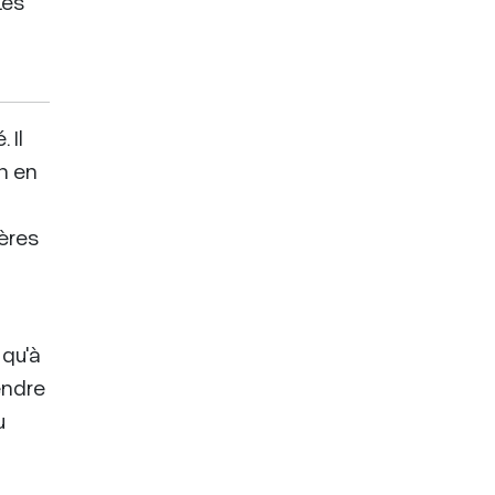
Les
 Il
en en
ières
 qu'à
rendre
u