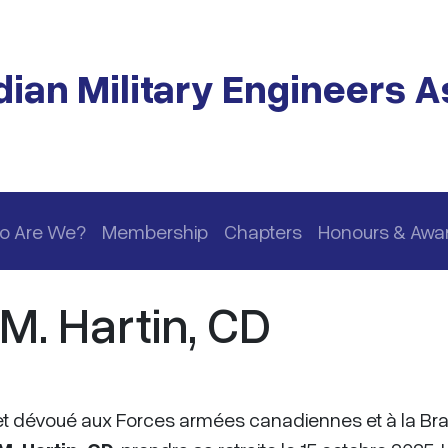
ian Military Engineers A
o Are We?
Membership
Chapters
Honours & Awa
. Hartin, CD
 et dévoué aux Forces armées canadiennes et à la B