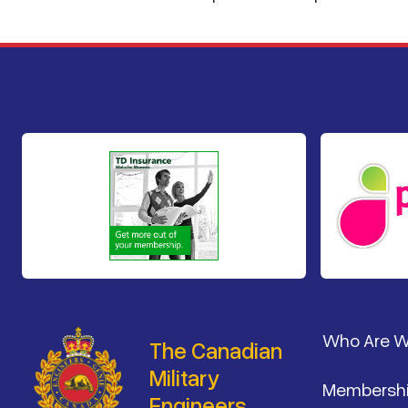
Footer
Who Are 
The Canadian
Military
Membersh
Engineers