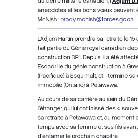
du Génie militaire canadien, l’
Adjum D.
anecdotes et les bons vœux peuvent 
McNish :
brady.mcnish@forces.gc.ca
L'Adjum Hartin prendra sa retraite le 1
fait partie du Génie royal canadien dep
construction DP1. Depuis, il a été affe
Escadrille du génie construction à Gre
(Pacifique) à Esquimalt, et il termine 
immobilie (Ontario) à Petawawa.
Au cours de sa carrière au sein du Gén
l'étranger, qui lui ont laissé des « souv
sa retraite à Petawawa et, au moment de
temps avec sa femme et ses fils avant
d'entamer le prochain chapitre.