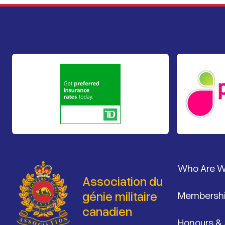
Pied de 
Who Are 
Association du
génie militaire
Membersh
canadien
Honours &