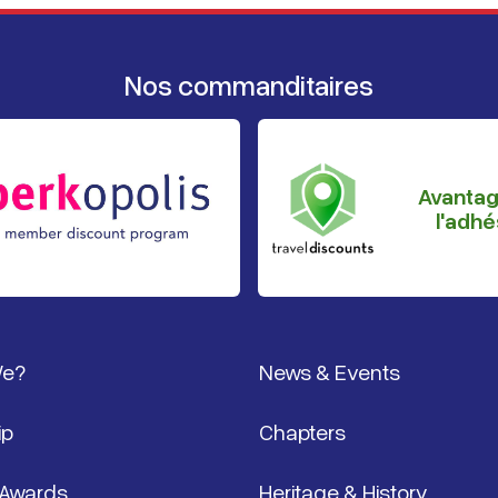
Nos commanditaires
Avanta
l'adhé
page
We?
News & Events
ip
Chapters
 Awards
Heritage & History