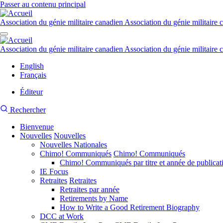
Passer au contenu principal
Association du génie militaire canadien
Association du génie militaire 
Association du génie militaire canadien
Association du génie militaire 
English
Français
Éditeur
Menu
Recherche
Rechercher
du
du
compte
de
Bienvenue
site
l'utilisateur
Nouvelles
CMEA
Nouvelles
Navigation
Nouvelles Nationales
principale
Chimo! Communiqués
Chimo! Communiqués
Chimo! Communiqués par titre et année de publicat
IE Focus
Retraites
Retraites
Retraites par année
Retirements by Name
How to Write a Good Retirement Biography
DCC at Work