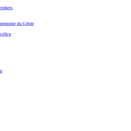
Members
trimoine du Génie
crifice
ar