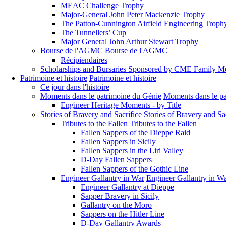
MEAC Challenge Trophy
Major-General John Peter Mackenzie Trophy
The Patton-Cunnington Airfield Engineering Troph
The Tunnellers’ Cup
Major General John Arthur Stewart Trophy
Bourse de l'AGMC
Bourse de l'AGMC
Récipiendaires
Scholarships and Bursaries Sponsored by CME Family 
Patrimoine et histoire
Patrimoine et histoire
Ce jour dans l'histoire
Moments dans le patrimoine du Génie
Moments dans le pa
Engineer Heritage Moments - by Title
Stories of Bravery and Sacrifice
Stories of Bravery and Sa
Tributes to the Fallen
Tributes to the Fallen
Fallen Sappers of the Dieppe Raid
Fallen Sappers in Sicily
Fallen Sappers in the Liri Valley
D-Day Fallen Sappers
Fallen Sappers of the Gothic Line
Engineer Gallantry in War
Engineer Gallantry in W
Engineer Gallantry at Dieppe
Sapper Bravery in Sicily
Gallantry on the Moro
Sappers on the Hitler Line
D-Day Gallantry Awards