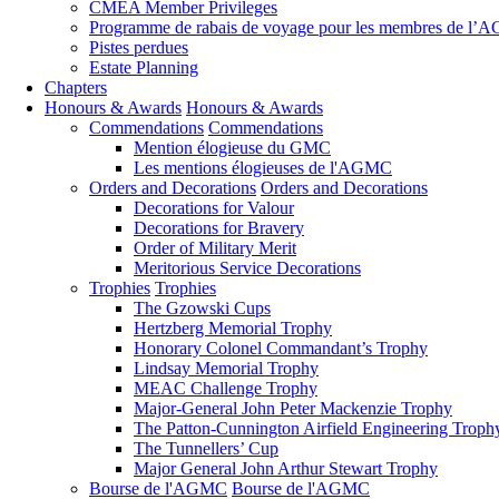
CMEA Member Privileges
Programme de rabais de voyage pour les membres de l
Pistes perdues
Estate Planning
Chapters
Honours & Awards
Honours & Awards
Commendations
Commendations
Mention élogieuse du GMC
Les mentions élogieuses de l'AGMC
Orders and Decorations
Orders and Decorations
Decorations for Valour
Decorations for Bravery
Order of Military Merit
Meritorious Service Decorations
Trophies
Trophies
The Gzowski Cups
Hertzberg Memorial Trophy
Honorary Colonel Commandant’s Trophy
Lindsay Memorial Trophy
MEAC Challenge Trophy
Major-General John Peter Mackenzie Trophy
The Patton-Cunnington Airfield Engineering Troph
The Tunnellers’ Cup
Major General John Arthur Stewart Trophy
Bourse de l'AGMC
Bourse de l'AGMC