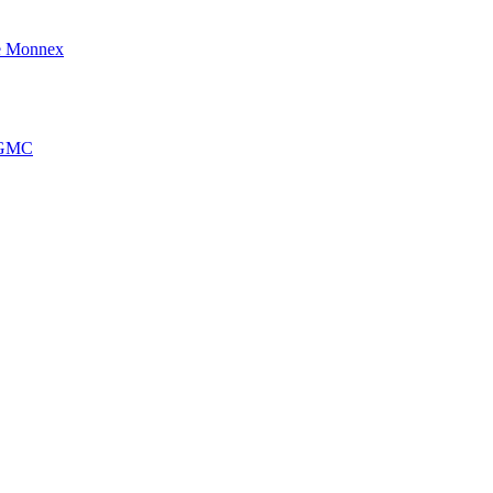
e Monnex
’AGMC