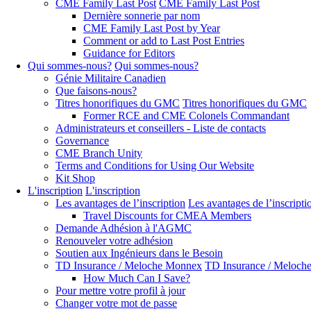
CME Family Last Post
CME Family Last Post
Dernière sonnerie par nom
CME Family Last Post by Year
Comment or add to Last Post Entries
Guidance for Editors
Qui sommes-nous?
Qui sommes-nous?
Génie Militaire Canadien
Que faisons-nous?
Titres honorifiques du GMC
Titres honorifiques du GMC
Former RCE and CME Colonels Commandant
Administrateurs et conseillers - Liste de contacts
Governance
CME Branch Unity
Terms and Conditions for Using Our Website
Kit Shop
L'inscription
L'inscription
Les avantages de l’inscription
Les avantages de l’inscripti
Travel Discounts for CMEA Members
Demande Adhésion à l'AGMC
Renouveler votre adhésion
Soutien aux Ingénieurs dans le Besoin
TD Insurance / Meloche Monnex
TD Insurance / Meloch
How Much Can I Save?
Pour mettre votre profil à jour
Changer votre mot de passe