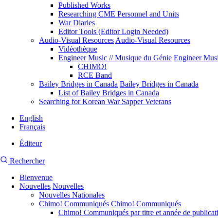
Published Works
Researching CME Personnel and Units
War Diaries
Editor Tools (Editor Login Needed)
Audio-Visual Resources
Audio-Visual Resources
Vidéothèque
Engineer Music // Musique du Génie
Engineer Musi
CHIMO!
RCE Band
Bailey Bridges in Canada
Bailey Bridges in Canada
List of Bailey Bridges in Canada
Searching for Korean War Sapper Veterans
English
Français
Éditeur
Menu
Recherche
Rechercher
du
du
compte
de
Bienvenue
site
l'utilisateur
Nouvelles
CMEA
Nouvelles
Navigation
Nouvelles Nationales
principale
Chimo! Communiqués
Chimo! Communiqués
Chimo! Communiqués par titre et année de publicat