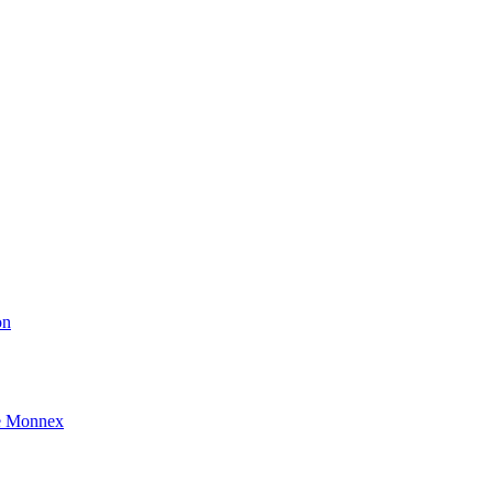
on
e Monnex