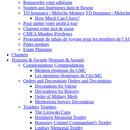
Renouveler votre adhésion
Soutien aux Ingénieurs dans le Besoin
TD Insurance / Meloche Monnex
TD Insurance / Meloch
How Much Can I Save?
Pour mettre votre profil à jour
Changer votre mot de passe
CMEA Member Privileges
Programme de rabais de voyage pour les membres de l
Pistes perdues
Estate Planning
Chapters
Honours & Awards
Honours & Awards
Commendations
Commendations
Mention élogieuse du GMC
Les mentions élogieuses de l'AGMC
Orders and Decorations
Orders and Decorations
Decorations for Valour
Decorations for Bravery
Order of Military Merit
Meritorious Service Decorations
Trophies
Trophies
The Gzowski Cups
Hertzberg Memorial Trophy
Honorary Colonel Commandant’s Trophy
Lindsay Memorial Trophy