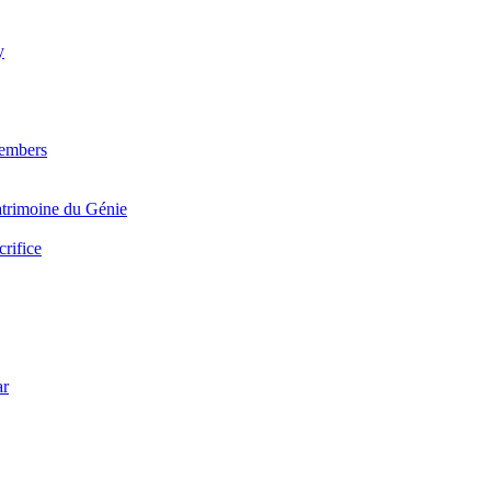
y
Members
trimoine du Génie
crifice
ar