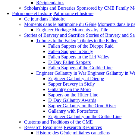
Récipiendaires
Scholarships and Bursaries Sponsored by CME Family 
Patrimoine et histoire
Patrimoine et histoire
Ce jour dans l'histoire
Moments dans le patrimoine du Génie
Moments dans le pa
Engineer Heritage Moments - by Title
Stories of Bravery and Sacrifice
Stories of Bravery and Sa
Tributes to the Fallen
Tributes to the Fallen
Fallen Sappers of the Dieppe Raid
Fallen Sappers in Sicily
Fallen Sappers in the Liri Valley
D-Day Fallen Sappers
Fallen Sappers of the Gothic Line
Engineer Gallantry in War
Engineer Gallantry in W
Engineer Gallantry at Dieppe
Sapper Bravery in Sicily
Gallantry on the Moro
Sappers on the Hitler Line
D-Day Gallantry Awards
Sapper Gallantry on the Orne River
Gallantry with Porterforce
Engineer Gallantry on the Gothic Line
Customs and Traditions of the CME
Research Resources
Research Resources
Histoire des Génie militaires canadiens