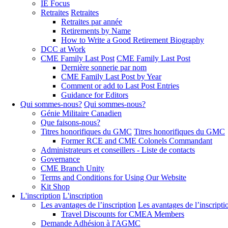
IE Focus
Retraites
Retraites
Retraites par année
Retirements by Name
How to Write a Good Retirement Biography
DCC at Work
CME Family Last Post
CME Family Last Post
Dernière sonnerie par nom
CME Family Last Post by Year
Comment or add to Last Post Entries
Guidance for Editors
Qui sommes-nous?
Qui sommes-nous?
Génie Militaire Canadien
Que faisons-nous?
Titres honorifiques du GMC
Titres honorifiques du GMC
Former RCE and CME Colonels Commandant
Administrateurs et conseillers - Liste de contacts
Governance
CME Branch Unity
Terms and Conditions for Using Our Website
Kit Shop
L'inscription
L'inscription
Les avantages de l’inscription
Les avantages de l’inscripti
Travel Discounts for CMEA Members
Demande Adhésion à l'AGMC