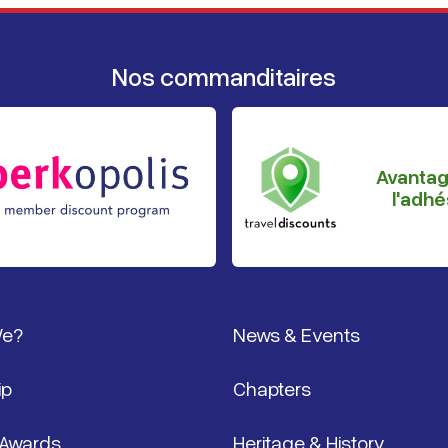
Nos commanditaires
Avanta
l'adhé
page
We?
News & Events
ip
Chapters
 Awards
Heritage & History