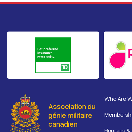
Pied de 
Who Are 
Association du
génie militaire
Membersh
canadien
Honours &