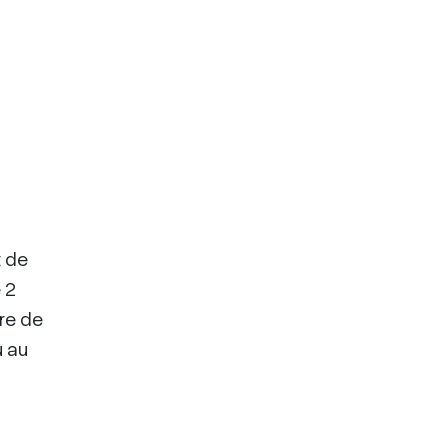
t de
 2
re de
u au