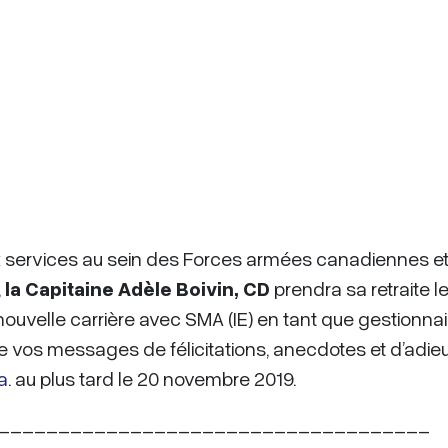
ux services au sein des Forces armées canadiennes e
,
la
Capitaine Adèle Boivin
, CD
prendra sa retraite le
velle carrière avec SMA (IE) en tant que gestionnai
e vos messages de félicitations, anecdotes et d’adie
a
. au plus tard le 20 novembre 2019.​
____________________________________