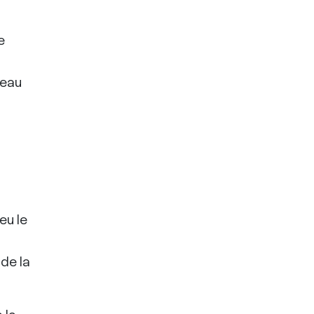
e
veau
eu le
 de la