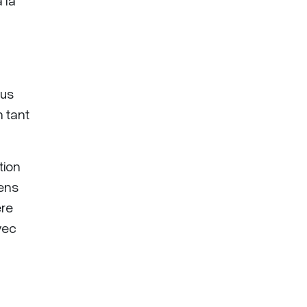
 la
ous
n tant
tion
gens
ère
vec