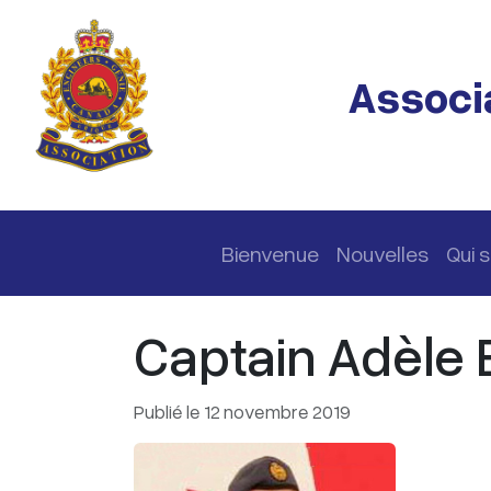
Passer au contenu principal
Associa
Navigation principale
Bienvenue
Nouvelles
Qui
Captain Adèle 
Publié le 12 novembre 2019