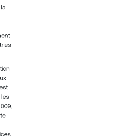
 la
ment
tries
tion
aux
est
 les
2009,
ite
ices