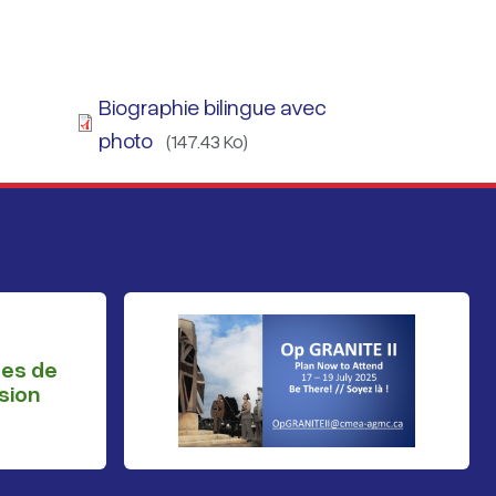
Biographie bilingue avec
photo
(147.43 Ko)
ges de
sion